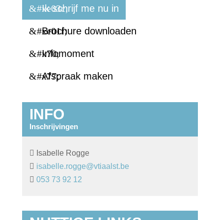
Ik schrijf me nu in
Brochure downloaden
Infomoment
Afspraak maken
INFO
Inschrijvingen

Isabelle Rogge

isabelle.rogge@vtiaalst.be

053 73 92 12