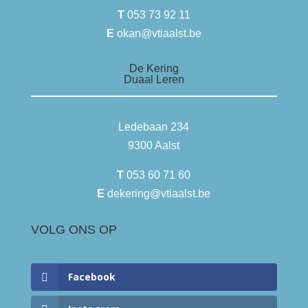
T
053 73 92 11
E
okan@vtiaalst.be
De Kering
Duaal Leren
Ledebaan 234
9300 Aalst
T
053 60 71 60
E
dekering@vtiaalst.be
VOLG ONS OP
Facebook